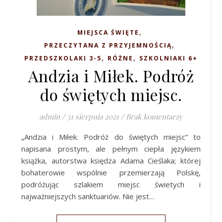
,
MIEJSCA ŚWIĘTE
,
PRZECZYTANA Z PRZYJEMNOŚCIĄ
,
,
PRZEDSZKOLAKI 3-5
RÓŻNE
SZKOLNIAKI 6+
Andzia i Miłek. Podróż
do świętych miejsc.
admin
/
31 sierpnia 2021
/
Brak komentarzy
„Andzia i Miłek. Podróż do świętych miejsc” to
napisana prostym, ale pełnym ciepła językiem
książka, autorstwa księdza Adama Cieślaka; której
bohaterowie wspólnie przemierzają Polskę,
podróżując szlakiem miejsc świetych i
najważniejszych sanktuariów. Nie jest…