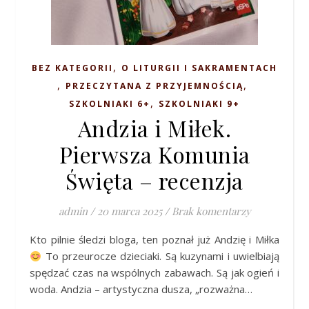
,
BEZ KATEGORII
O LITURGII I SAKRAMENTACH
,
,
PRZECZYTANA Z PRZYJEMNOŚCIĄ
,
SZKOLNIAKI 6+
SZKOLNIAKI 9+
Andzia i Miłek.
Pierwsza Komunia
Święta – recenzja
admin
/
20 marca 2025
/
Brak komentarzy
Kto pilnie śledzi bloga, ten poznał już Andzię i Miłka
To przeurocze dzieciaki. Są kuzynami i uwielbiają
spędzać czas na wspólnych zabawach. Są jak ogień i
woda. Andzia – artystyczna dusza, „rozważna…