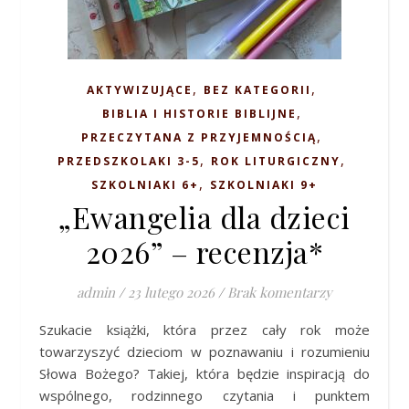
,
,
AKTYWIZUJĄCE
BEZ KATEGORII
,
BIBLIA I HISTORIE BIBLIJNE
,
PRZECZYTANA Z PRZYJEMNOŚCIĄ
,
,
PRZEDSZKOLAKI 3-5
ROK LITURGICZNY
,
SZKOLNIAKI 6+
SZKOLNIAKI 9+
„Ewangelia dla dzieci
2026” – recenzja*
admin
/
23 lutego 2026
/
Brak komentarzy
Szukacie książki, która przez cały rok może
towarzyszyć dzieciom w poznawaniu i rozumieniu
Słowa Bożego? Takiej, która będzie inspiracją do
wspólnego, rodzinnego czytania i punktem