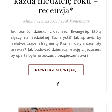
każdą niedzielę roku –
recenzja*
admin
/
14 maja 2024
/
Brak komentarzy
Jak pomóc dziecku zrozumieć Ewangelię, którą
słyszy na niedzielnej Eucharystii? Jak sprawić by
niełatwe czasem fragmenty Pisma niosły zrozumiały
przekaz? Jak budować dziecięcą relację z Jezusem,
by oparta była na poczuciu bezpieczeństwa i…
DOWIEDZ SIĘ WIĘCEJ