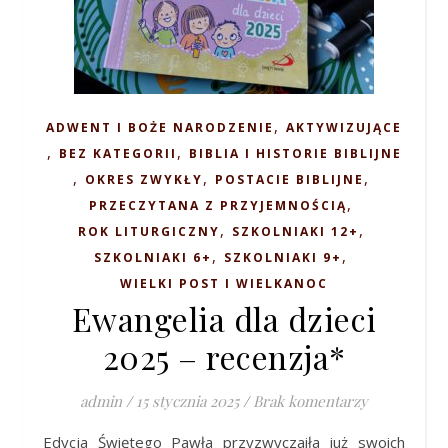
,
ADWENT I BOŻE NARODZENIE
AKTYWIZUJĄCE
,
,
BEZ KATEGORII
BIBLIA I HISTORIE BIBLIJNE
,
,
,
OKRES ZWYKŁY
POSTACIE BIBLIJNE
,
PRZECZYTANA Z PRZYJEMNOŚCIĄ
,
,
ROK LITURGICZNY
SZKOLNIAKI 12+
,
,
SZKOLNIAKI 6+
SZKOLNIAKI 9+
WIELKI POST I WIELKANOC
Ewangelia dla dzieci
2025 – recenzja*
admin
/
15 stycznia 2025
/
Brak komentarzy
Edycja Świętego Pawła przyzwyczaiła już swoich