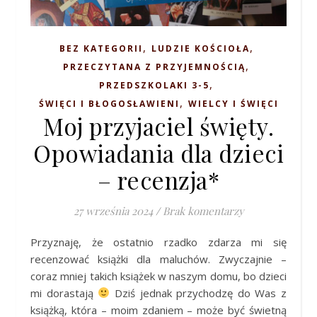
,
,
BEZ KATEGORII
LUDZIE KOŚCIOŁA
,
PRZECZYTANA Z PRZYJEMNOŚCIĄ
,
PRZEDSZKOLAKI 3-5
,
ŚWIĘCI I BŁOGOSŁAWIENI
WIELCY I ŚWIĘCI
Moj przyjaciel święty.
Opowiadania dla dzieci
– recenzja*
27 września 2024
/
Brak komentarzy
Przyznaję, że ostatnio rzadko zdarza mi się
recenzować książki dla maluchów. Zwyczajnie –
coraz mniej takich książek w naszym domu, bo dzieci
mi dorastają
Dziś jednak przychodzę do Was z
książką, która – moim zdaniem – może być świetną