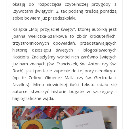
okazją do rozpoczęcia czytelniczej przygody z
„żywotami świętych”. Z tak podaną treścią poradzą
sobie bowiem już przedszkolaki.
Książka „Mój przyjaciel święty”, której autorką jest
Joanna Wieliczka-Szarkowa to zbiór króciuteńkich,
trzystronnicowych opowiadań, przedstawiających
historię dziesięciu świętych i błogosławionych
Kościoła. Znalazłyśmy wśród nich zarówno świętych
już nam znanych (św. Franciszek, św. Antoni czy św.
Roch), jak i postacie zupełnie do tej pory nieodkryte
(np. bł. Zefiryn Gimenez Malla czy św. Gertruda z
Nivelles). Mimo niewielkiej ilości tekstu udało się
autorce stworzyć historie bogate w szczegóły i
hagiograficzne wątki.