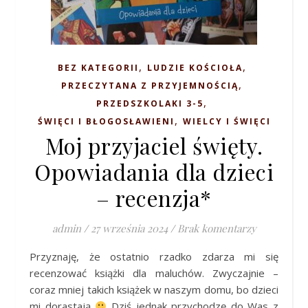
,
,
BEZ KATEGORII
LUDZIE KOŚCIOŁA
,
PRZECZYTANA Z PRZYJEMNOŚCIĄ
,
PRZEDSZKOLAKI 3-5
,
ŚWIĘCI I BŁOGOSŁAWIENI
WIELCY I ŚWIĘCI
Moj przyjaciel święty.
Opowiadania dla dzieci
– recenzja*
admin
/
27 września 2024
/
Brak komentarzy
Przyznaję, że ostatnio rzadko zdarza mi się
recenzować książki dla maluchów. Zwyczajnie –
coraz mniej takich książek w naszym domu, bo dzieci
mi dorastają
Dziś jednak przychodzę do Was z