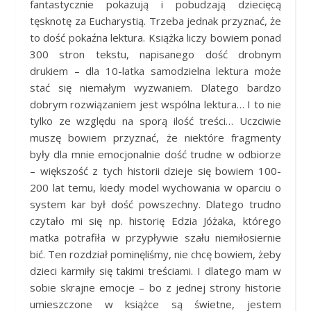
fantastycznie pokazują i pobudzają dziecięcą
tęsknotę za Eucharystią. Trzeba jednak przyznać, że
to dość pokaźna lektura. Książka liczy bowiem ponad
300 stron tekstu, napisanego dość drobnym
drukiem – dla 10-latka samodzielna lektura może
stać się niemałym wyzwaniem. Dlatego bardzo
dobrym rozwiązaniem jest wspólna lektura… I to nie
tylko ze względu na sporą ilość treści… Uczciwie
muszę bowiem przyznać, że niektóre fragmenty
były dla mnie emocjonalnie dość trudne w odbiorze
– większość z tych historii dzieje się bowiem 100-
200 lat temu, kiedy model wychowania w oparciu o
system kar był dość powszechny. Dlatego trudno
czytało mi się np. historię Edzia Jóżaka, którego
matka potrafiła w przypływie szału niemiłosiernie
bić. Ten rozdział pominęliśmy, nie chcę bowiem, żeby
dzieci karmiły się takimi treściami. I dlatego mam w
sobie skrajne emocje – bo z jednej strony historie
umieszczone w książce są świetne, jestem