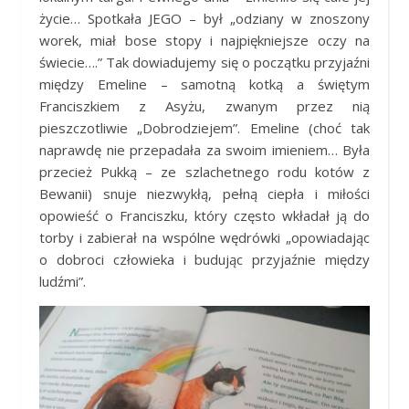
życie… Spotkała JEGO – był „odziany w znoszony
worek, miał bose stopy i najpiękniejsze oczy na
świecie….” Tak dowiadujemy się o początku przyjaźni
między Emeline – samotną kotką a świętym
Franciszkiem z Asyżu, zwanym przez nią
pieszczotliwie „Dobrodziejem”. Emeline (choć tak
naprawdę nie przepadała za swoim imieniem… Była
przecież Pukką – ze szlachetnego rodu kotów z
Bewanii) snuje niezwykłą, pełną ciepła i miłości
opowieść o Franciszku, który często wkładał ją do
torby i zabierał na wspólne wędrówki „opowiadając
o dobroci człowieka i budując przyjaźnie między
ludźmi”.