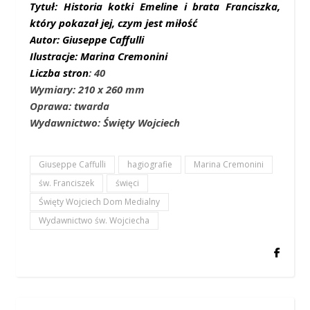
Tytuł: Historia kotki Emeline i brata Franciszka,
który pokazał jej, czym jest miłość
Autor: Giuseppe Caffulli
Ilustracje: Marina Cremonini
Liczba stron
: 40
Wymiary: 210 x 260 mm
Oprawa: twarda
Wydawnictwo: Święty Wojciech
Giuseppe Caffulli
hagiografie
Marina Cremonini
św. Franciszek
święci
Święty Wojciech Dom Medialny
Wydawnictwo św. Wojciecha