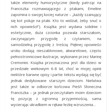
także elementy humorystyczne (kiedy patrząc na
Franciszka rozmawiającego z ptakami, Emeline
zapomina o swojej kociej naturze – „każdy szanujący
się kot poluje na ptaki. Kto to widział, żeby snuć o
nich opowieści!”). Książka jest wydana solidnie i
estetycznie, duża czcionka pozwala starszakom,
zaczynającym przygodę z czytaniem, na
samodzielną przygodę z treścią. Pięknej opowieści
uroku dodają nieszablonowe, akwarelowe, często
pełnostronnicowe ilustracje, wykonane przez Marinę
Cremonini. Książka przeznaczona jest dla dzieci w
przedziale wiekowym 6-8 lat, choć w mojej opinii
niektóre barwne opisy i partie tekstu wydają się być
jednak dedykowane starszym dzieciom. Niełatwa
jest także w odbiorze końcowa Pieśń Słoneczna
Franciszka – ja jednak przeczytałam moim dzieciom
tę pozycję z ogromną przyjemnością, sama
wycierając ukradkiem w rękaw łezkę wzruszenia…