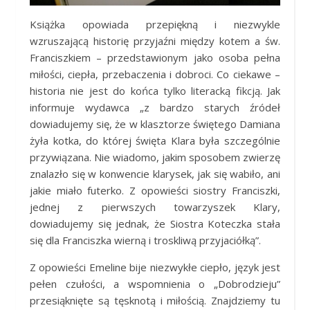
Książka opowiada przepiękną i niezwykle
wzruszającą historię przyjaźni między kotem a św.
Franciszkiem – przedstawionym jako osoba pełna
miłości, ciepła, przebaczenia i dobroci. Co ciekawe –
historia nie jest do końca tylko literacką fikcją. Jak
informuje wydawca „z bardzo starych źródeł
dowiadujemy się, że w klasztorze świętego Damiana
żyła kotka, do której święta Klara była szczególnie
przywiązana. Nie wiadomo, jakim sposobem zwierzę
znalazło się w konwencie klarysek, jak się wabiło, ani
jakie miało futerko. Z opowieści siostry Franciszki,
jednej z pierwszych towarzyszek Klary,
dowiadujemy się jednak, że Siostra Koteczka stała
się dla Franciszka wierną i troskliwą przyjaciółką”.
Z opowieści Emeline bije niezwykłe ciepło, język jest
pełen czułości, a wspomnienia o „Dobrodzieju”
przesiąknięte są tęsknotą i miłością. Znajdziemy tu