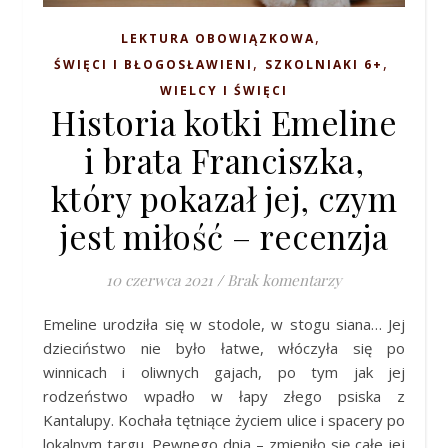
,
LEKTURA OBOWIĄZKOWA
,
,
ŚWIĘCI I BŁOGOSŁAWIENI
SZKOLNIAKI 6+
WIELCY I ŚWIĘCI
Historia kotki Emeline
i brata Franciszka,
który pokazał jej, czym
jest miłość – recenzja
10 czerwca 2021
/
Brak komentarzy
Emeline urodziła się w stodole, w stogu siana… Jej
dzieciństwo nie było łatwe, włóczyła się po
winnicach i oliwnych gajach, po tym jak jej
rodzeństwo wpadło w łapy złego psiska z
Kantalupy. Kochała tętniące życiem ulice i spacery po
lokalnym targu. Pewnego dnia – zmieniło się całe jej