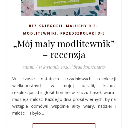
,
,
BEZ KATEGORII
MALUCHY 0-2
,
MODLITEWNIKI
PRZEDSZKOLAKI 3-5
„Mój mały modlitewnik”
– recenzja
admin
/
17 kwietnia 2026
/
Brak komentarzy
W czasie ostatnich trzydniowych rekolekcji
wielkopostnych w mojej parafii, ksiądz
rekolekcjonista głosił homilie w kluczu haseł: wiara-
nadzieja-miłość. Każdego dnia prosił wiernych, by na
wstępie odmówili wspólnie akty wiary, nadziei i
miłości… I było…