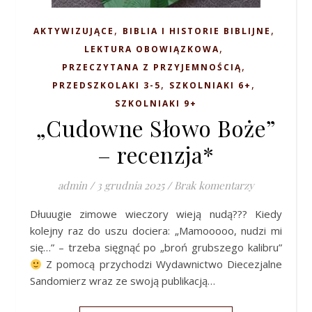
,
,
AKTYWIZUJĄCE
BIBLIA I HISTORIE BIBLIJNE
,
LEKTURA OBOWIĄZKOWA
,
PRZECZYTANA Z PRZYJEMNOŚCIĄ
,
,
PRZEDSZKOLAKI 3-5
SZKOLNIAKI 6+
SZKOLNIAKI 9+
„Cudowne Słowo Boże”
– recenzja*
admin
/
3 grudnia 2025
/
Brak komentarzy
Dłuuugie zimowe wieczory wieją nudą??? Kiedy
kolejny raz do uszu dociera: „Mamooooo, nudzi mi
się…” – trzeba sięgnąć po „broń grubszego kalibru”
Z pomocą przychodzi Wydawnictwo Diecezjalne
Sandomierz wraz ze swoją publikacją…