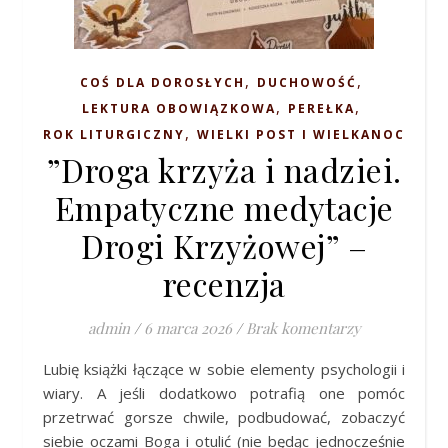
,
,
COŚ DLA DOROSŁYCH
DUCHOWOŚĆ
,
,
LEKTURA OBOWIĄZKOWA
PEREŁKA
,
ROK LITURGICZNY
WIELKI POST I WIELKANOC
”Droga krzyża i nadziei.
Empatyczne medytacje
Drogi Krzyżowej” –
recenzja
admin
/
6 marca 2026
/
Brak komentarzy
Lubię książki łączące w sobie elementy psychologii i
wiary. A jeśli dodatkowo potrafią one pomóc
przetrwać gorsze chwile, podbudować, zobaczyć
siebie oczami Boga i otulić (nie będąc jednocześnie