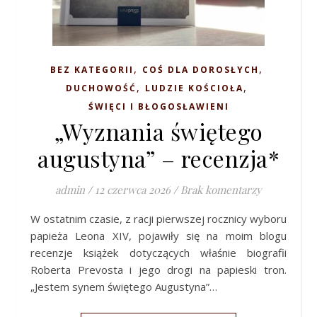
,
,
BEZ KATEGORII
COŚ DLA DOROSŁYCH
,
,
DUCHOWOŚĆ
LUDZIE KOŚCIOŁA
ŚWIĘCI I BŁOGOSŁAWIENI
„Wyznania świętego
augustyna” – recenzja*
admin
/
12 czerwca 2026
/
Brak komentarzy
W ostatnim czasie, z racji pierwszej rocznicy wyboru
papieża Leona XIV, pojawiły się na moim blogu
recenzje książek dotyczących właśnie biografii
Roberta Prevosta i jego drogi na papieski tron.
„Jestem synem świętego Augustyna”…