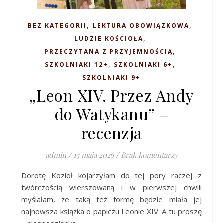
,
,
BEZ KATEGORII
LEKTURA OBOWIĄZKOWA
,
LUDZIE KOŚCIOŁA
,
PRZECZYTANA Z PRZYJEMNOŚCIĄ
,
,
SZKOLNIAKI 12+
SZKOLNIAKI 6+
SZKOLNIAKI 9+
„Leon XIV. Przez Andy
do Watykanu” –
recenzja
admin
/
15 maja 2026
/
Brak komentarzy
Dorotę Kozioł kojarzyłam do tej pory raczej z
twórczością wierszowaną i w pierwszej chwili
myślałam, że taką też formę będzie miała jej
najnowsza książka o papieżu Leonie XIV. A tu proszę