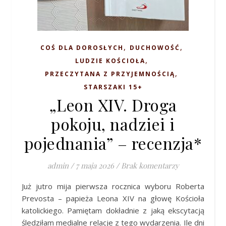
,
,
COŚ DLA DOROSŁYCH
DUCHOWOŚĆ
,
LUDZIE KOŚCIOŁA
,
PRZECZYTANA Z PRZYJEMNOŚCIĄ
STARSZAKI 15+
„Leon XIV. Droga
pokoju, nadziei i
pojednania” – recenzja*
admin
/
7 maja 2026
/
Brak komentarzy
Już jutro mija pierwsza rocznica wyboru Roberta
Prevosta – papieża Leona XIV na głowę Kościoła
katolickiego. Pamiętam dokładnie z jaką ekscytacją
śledziłam medialne relacje z tego wydarzenia. Ile dni