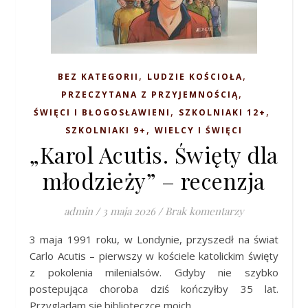
,
,
BEZ KATEGORII
LUDZIE KOŚCIOŁA
,
PRZECZYTANA Z PRZYJEMNOŚCIĄ
,
,
ŚWIĘCI I BŁOGOSŁAWIENI
SZKOLNIAKI 12+
,
SZKOLNIAKI 9+
WIELCY I ŚWIĘCI
„Karol Acutis. Święty dla
młodzieży” – recenzja
admin
/
3 maja 2026
/
Brak komentarzy
3 maja 1991 roku, w Londynie, przyszedł na świat
Carlo Acutis – pierwszy w kościele katolickim święty
z pokolenia milenialsów. Gdyby nie szybko
postepująca choroba dziś kończyłby 35 lat.
Przyglądam się biblioteczce moich…