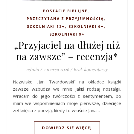
,
POSTACIE BIBLIJNE
,
PRZECZYTANA Z PRZYJEMNOŚCIĄ
,
,
SZKOLNIAKI 12+
SZKOLNIAKI 6+
SZKOLNIAKI 9+
„Przyjaciel na dłużej niż
na zawsze” – recenzja*
admin
/
2 marca 2026
/
Brak komentarzy
Nazwisko „Jan Twardowski” na okładce książki
zawsze wzbudza we mnie jakiś rodzaj nostalgii.
Wracam do jego twórczości z sentymentem, bo
mam we wspomnieniach moje pierwsze, dziecięce
zetknięcia z poezją, kiedy to właśnie Jana…
DOWIEDZ SIĘ WIĘCEJ