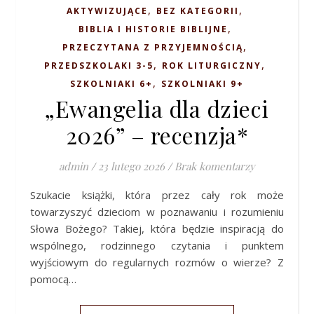
,
,
AKTYWIZUJĄCE
BEZ KATEGORII
,
BIBLIA I HISTORIE BIBLIJNE
,
PRZECZYTANA Z PRZYJEMNOŚCIĄ
,
,
PRZEDSZKOLAKI 3-5
ROK LITURGICZNY
,
SZKOLNIAKI 6+
SZKOLNIAKI 9+
„Ewangelia dla dzieci
2026” – recenzja*
admin
/
23 lutego 2026
/
Brak komentarzy
Szukacie książki, która przez cały rok może
towarzyszyć dzieciom w poznawaniu i rozumieniu
Słowa Bożego? Takiej, która będzie inspiracją do
wspólnego, rodzinnego czytania i punktem
wyjściowym do regularnych rozmów o wierze? Z
pomocą…