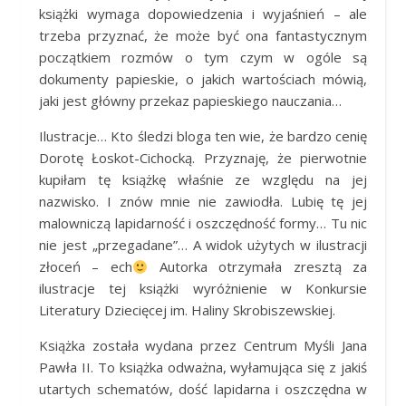
książki wymaga dopowiedzenia i wyjaśnień – ale
trzeba przyznać, że może być ona fantastycznym
początkiem rozmów o tym czym w ogóle są
dokumenty papieskie, o jakich wartościach mówią,
jaki jest główny przekaz papieskiego nauczania…
Ilustracje… Kto śledzi bloga ten wie, że bardzo cenię
Dorotę Łoskot-Cichocką. Przyznaję, że pierwotnie
kupiłam tę książkę właśnie ze względu na jej
nazwisko. I znów mnie nie zawiodła. Lubię tę jej
malowniczą lapidarność i oszczędność formy… Tu nic
nie jest „przegadane”… A widok użytych w ilustracji
złoceń – ech
Autorka otrzymała zresztą za
ilustracje tej książki wyróżnienie w Konkursie
Literatury Dziecięcej im. Haliny Skrobiszewskiej.
Książka została wydana przez Centrum Myśli Jana
Pawła II. To książka odważna, wyłamująca się z jakiś
utartych schematów, dość lapidarna i oszczędna w