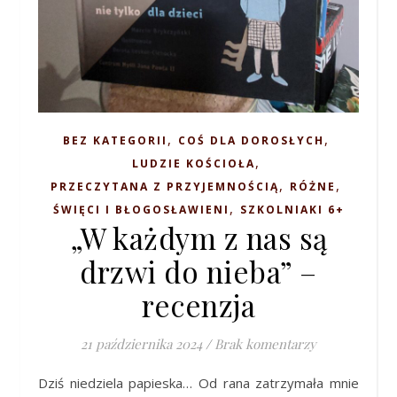
,
,
BEZ KATEGORII
COŚ DLA DOROSŁYCH
,
LUDZIE KOŚCIOŁA
,
,
PRZECZYTANA Z PRZYJEMNOŚCIĄ
RÓŻNE
,
ŚWIĘCI I BŁOGOSŁAWIENI
SZKOLNIAKI 6+
„W każdym z nas są
drzwi do nieba” –
recenzja
21 października 2024
/
Brak komentarzy
Dziś niedziela papieska… Od rana zatrzymała mnie