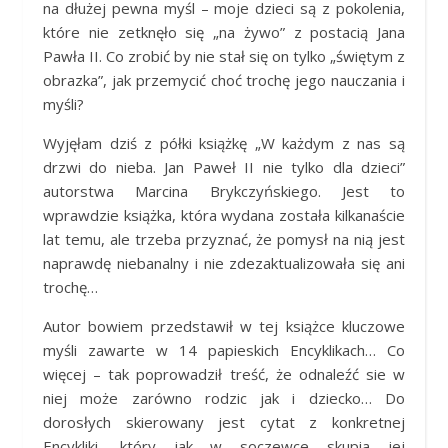
na dłużej pewna myśl – moje dzieci są z pokolenia,
które nie zetknęło się „na żywo” z postacią Jana
Pawła II. Co zrobić by nie stał się on tylko „świętym z
obrazka”, jak przemycić choć trochę jego nauczania i
myśli?
Wyjęłam dziś z półki książkę „W każdym z nas są
drzwi do nieba. Jan Paweł II nie tylko dla dzieci”
autorstwa Marcina Brykczyńskiego. Jest to
wprawdzie książka, która wydana została kilkanaście
lat temu, ale trzeba przyznać, że pomysł na nią jest
naprawdę niebanalny i nie zdezaktualizowała się ani
trochę…
Autor bowiem przedstawił w tej książce kluczowe
myśli zawarte w 14 papieskich Encyklikach… Co
więcej – tak poprowadził treść, że odnaleźć sie w
niej może zarówno rodzic jak i dziecko… Do
dorosłych skierowany jest cytat z konkretnej
Encykliki, który jak w soczewce skupia jej