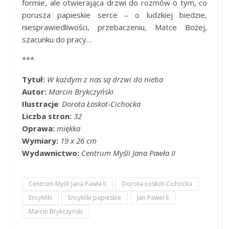
formie, ale otwierająca drzwi do rozmów o tym, co
porusza papieskie serce – o ludzkiej biedzie,
niesprawiedliwości, przebaczeniu, Matce Bożej,
szacunku do pracy…
***
Tytuł:
W każdym z nas są drzwi do nieba
Autor:
Marcin Brykczyński
Ilustracje
:
Dorota Łoskot-Cichocka
Liczba stron:
32
Oprawa:
miękka
Wymiary:
19 x 26 cm
Wydawnictwo:
Centrum Myśli Jana Pawła II
Centrum Myśli Jana Pawła II
Dorota Łoskot-Cichocka
Encykliki
Encykliki papieskie
Jan Paweł II
Marcin Brykczyński