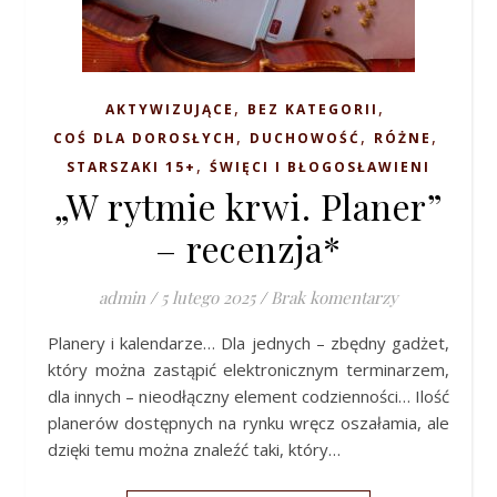
,
,
AKTYWIZUJĄCE
BEZ KATEGORII
,
,
,
COŚ DLA DOROSŁYCH
DUCHOWOŚĆ
RÓŻNE
,
STARSZAKI 15+
ŚWIĘCI I BŁOGOSŁAWIENI
„W rytmie krwi. Planer”
– recenzja*
admin
/
5 lutego 2025
/
Brak komentarzy
Planery i kalendarze… Dla jednych – zbędny gadżet,
który można zastąpić elektronicznym terminarzem,
dla innych – nieodłączny element codzienności… Ilość
planerów dostępnych na rynku wręcz oszałamia, ale
dzięki temu można znaleźć taki, który…