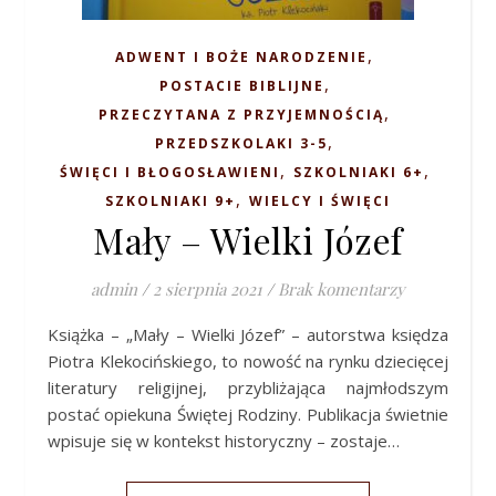
,
ADWENT I BOŻE NARODZENIE
,
POSTACIE BIBLIJNE
,
PRZECZYTANA Z PRZYJEMNOŚCIĄ
,
PRZEDSZKOLAKI 3-5
,
,
ŚWIĘCI I BŁOGOSŁAWIENI
SZKOLNIAKI 6+
,
SZKOLNIAKI 9+
WIELCY I ŚWIĘCI
Mały – Wielki Józef
admin
/
2 sierpnia 2021
/
Brak komentarzy
Książka – „Mały – Wielki Józef” – autorstwa księdza
Piotra Klekocińskiego, to nowość na rynku dziecięcej
literatury religijnej, przybliżająca najmłodszym
postać opiekuna Świętej Rodziny. Publikacja świetnie
wpisuje się w kontekst historyczny – zostaje…