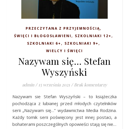
,
PRZECZYTANA Z PRZYJEMNOŚCIĄ
,
,
ŚWIĘCI I BŁOGOSŁAWIENI
SZKOLNIAKI 12+
,
,
SZKOLNIAKI 6+
SZKOLNIAKI 9+
WIELCY I ŚWIĘCI
Nazywam się… Stefan
Wyszyński
admin
/
15 września 2021
/
Brak komentarzy
Nazywam sie Stefan Wyszyński – to książeczka
pochodząca z lubianej przed młodych czytelników
serii „Nazywam się…” wydawnictwa Media Rodzina.
Każdy tomik serii poświęcony jest innej postaci, a
bohaterami poszczególnych opowieści stają się nie…