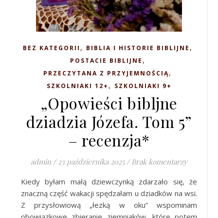
,
,
BEZ KATEGORII
BIBLIA I HISTORIE BIBLIJNE
,
POSTACIE BIBLIJNE
,
PRZECZYTANA Z PRZYJEMNOŚCIĄ
,
SZKOLNIAKI 12+
SZKOLNIAKI 9+
„Opowieści bibljne
dziadzia Józefa. Tom 5”
– recenzja*
admin
/
23 października 2025
/
Brak komentarzy
Kiedy byłam małą dziewczynką zdarzało się, że
znaczną część wakacji spędzałam u dziadków na wsi.
Z przysłowiową „łezką w oku” wspominam
obowiązkowe zbieranie ziemniaków, które potem