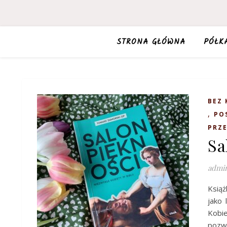
STRONA GŁÓWNA
PÓŁK
BEZ 
,
PO
PRZ
Sa
admi
Książ
jako 
Kobi
pozw