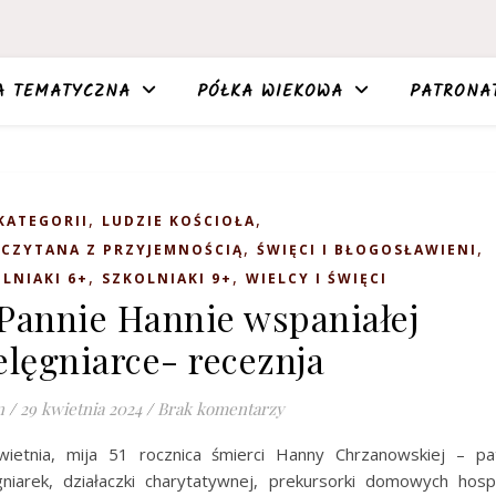
A TEMATYCZNA
PÓŁKA WIEKOWA
PATRONA
,
,
KATEGORII
LUDZIE KOŚCIOŁA
,
,
ECZYTANA Z PRZYJEMNOŚCIĄ
ŚWIĘCI I BŁOGOSŁAWIENI
,
,
LNIAKI 6+
SZKOLNIAKI 9+
WIELCY I ŚWIĘCI
Pannie Hannie wspaniałej
elęgniarce- receznja
n
/
29 kwietnia 2024
/
Brak komentarzy
wietnia, mija 51 rocznica śmierci Hanny Chrzanowskiej – pat
gniarek, działaczki charytatywnej, prekursorki domowych hosp