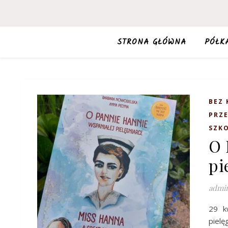
STRONA GŁÓWNA
PÓŁK
BEZ 
PRZ
SZKO
O 
pi
admi
29 k
pielę