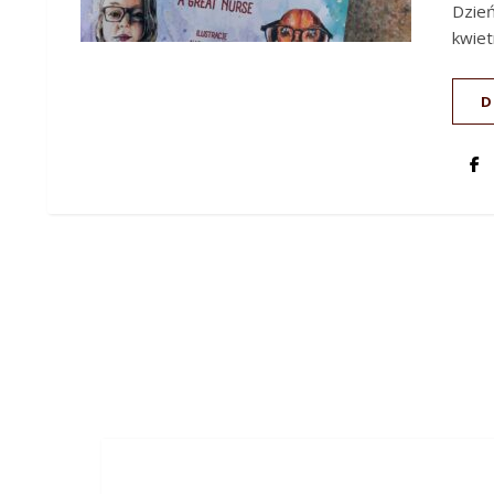
Dzień
kwiet
D