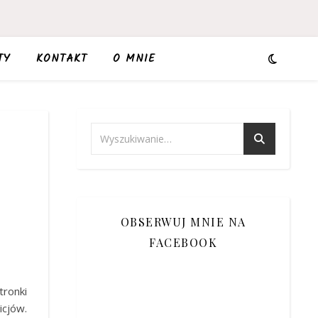
TY
KONTAKT
O MNIE
OBSERWUJ MNIE NA
FACEBOOK
ronki
icjów.