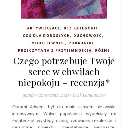
,
,
AKTYWIZUJĄCE
BEZ KATEGORII
,
,
COŚ DLA DOROSŁYCH
DUCHOWOŚĆ
,
,
MODLITEWNIKI
PORADNIKI
,
PRZECZYTANA Z PRZYJEMNOŚCIĄ
RÓŻNE
Czego potrzebuje Twoje
serce w chwilach
niepokoju – recenzja*
admin
/
22 stycznia 2025
/
Brak komentarzy
Ostatni Adwent był dla mnie czasem niezwykle
intensywnym. Wolne popołudnia wypełniały mi
świąteczne występy dzieci, czuwanie, rekolekcje i
muzyczne projekty, charytatywne kiermasze,