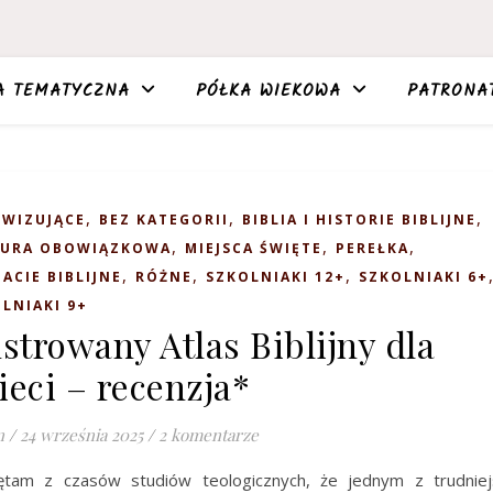
A TEMATYCZNA
PÓŁKA WIEKOWA
PATRONA
,
,
,
YWIZUJĄCE
BEZ KATEGORII
BIBLIA I HISTORIE BIBLIJNE
,
,
,
TURA OBOWIĄZKOWA
MIEJSCA ŚWIĘTE
PEREŁKA
,
,
,
ACIE BIBLIJNE
RÓŻNE
SZKOLNIAKI 12+
SZKOLNIAKI 6+
LNIAKI 9+
ustrowany Atlas Biblijny dla
ieci – recenzja*
n
/
24 września 2025
/
2 komentarze
ętam z czasów studiów teologicznych, że jednym z trudniej