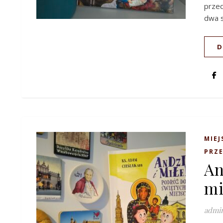
przed
dwa s
D
MIEJ
PRZE
An
mi
admi