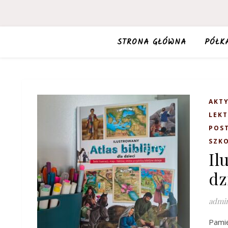
STRONA GŁÓWNA
PÓŁK
AKT
LEK
POST
SZKO
Il
dz
admi
Pami