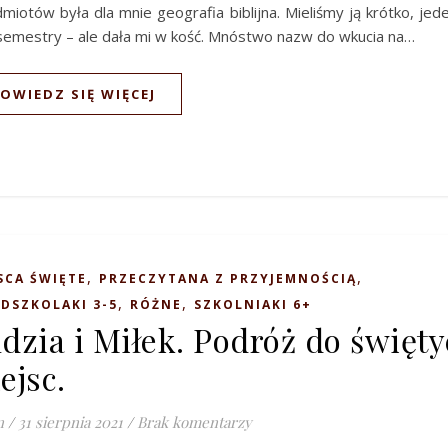
miotów była dla mnie geografia biblijna. Mieliśmy ją krótko, jed
emestry – ale dała mi w kość. Mnóstwo nazw do wkucia na…
OWIEDZ SIĘ WIĘCEJ
,
,
SCA ŚWIĘTE
PRZECZYTANA Z PRZYJEMNOŚCIĄ
,
,
DSZKOLAKI 3-5
RÓŻNE
SZKOLNIAKI 6+
dzia i Miłek. Podróż do święt
ejsc.
n
/
31 sierpnia 2021
/
Brak komentarzy