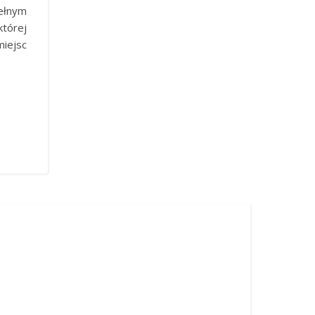
pełnym
tórej
iejsc