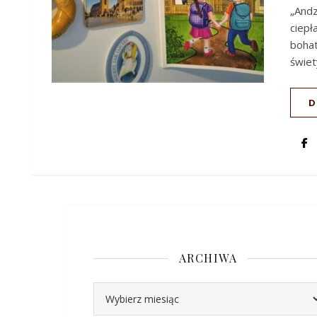
„Andz
ciep
boha
świet
D
ARCHIWA
Archiwa