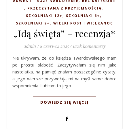
,
ADWENT I BOŻE NARODZENIE
BEZ KATEGORII
,
,
PRZECZYTANA Z PRZYJEMNOŚCIĄ
,
,
SZKOLNIAKI 12+
SZKOLNIAKI 6+
,
SZKOLNIAKI 9+
WIELKI POST I WIELKANOC
„Idą święta” – recenzja*
admin
/
8 czerwca 2025
/
Brak komentarzy
Nie ukrywam, że do księdza Twardowskiego mam
po prostu słabość. Zaczytywałam się nim jako
nastolatka, na pamięć znałam poszczególne cytaty,
a jego wiersze przywołują mi na myśl same dobre
wspomnienia. Lubiłam to jego…
DOWIEDZ SIĘ WIĘCEJ