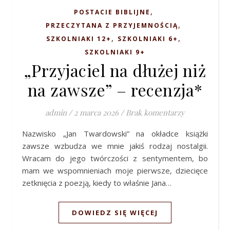
,
POSTACIE BIBLIJNE
,
PRZECZYTANA Z PRZYJEMNOŚCIĄ
,
,
SZKOLNIAKI 12+
SZKOLNIAKI 6+
SZKOLNIAKI 9+
„Przyjaciel na dłużej niż
na zawsze” – recenzja*
admin
/
2 marca 2026
/
Brak komentarzy
Nazwisko „Jan Twardowski” na okładce książki
zawsze wzbudza we mnie jakiś rodzaj nostalgii.
Wracam do jego twórczości z sentymentem, bo
mam we wspomnieniach moje pierwsze, dziecięce
zetknięcia z poezją, kiedy to właśnie Jana…
DOWIEDZ SIĘ WIĘCEJ