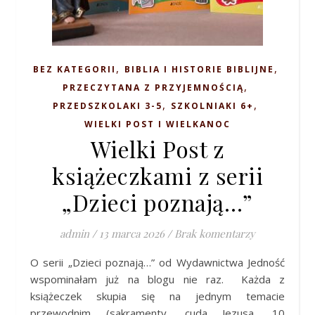
,
,
BEZ KATEGORII
BIBLIA I HISTORIE BIBLIJNE
,
PRZECZYTANA Z PRZYJEMNOŚCIĄ
,
,
PRZEDSZKOLAKI 3-5
SZKOLNIAKI 6+
WIELKI POST I WIELKANOC
Wielki Post z
książeczkami z serii
„Dzieci poznają…”
admin
/
13 marca 2026
/
Brak komentarzy
O serii „Dzieci poznają…” od Wydawnictwa Jedność
wspominałam już na blogu nie raz. Każda z
książeczek skupia się na jednym temacie
przewodnim (sakramenty, cuda Jezusa, 10