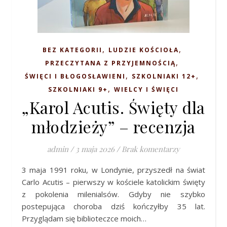
,
,
BEZ KATEGORII
LUDZIE KOŚCIOŁA
,
PRZECZYTANA Z PRZYJEMNOŚCIĄ
,
,
ŚWIĘCI I BŁOGOSŁAWIENI
SZKOLNIAKI 12+
,
SZKOLNIAKI 9+
WIELCY I ŚWIĘCI
„Karol Acutis. Święty dla
młodzieży” – recenzja
admin
/
3 maja 2026
/
Brak komentarzy
3 maja 1991 roku, w Londynie, przyszedł na świat
Carlo Acutis – pierwszy w kościele katolickim święty
z pokolenia milenialsów. Gdyby nie szybko
postepująca choroba dziś kończyłby 35 lat.
Przyglądam się biblioteczce moich…