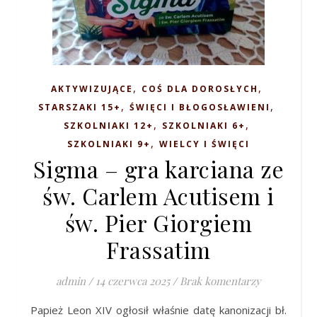
,
,
AKTYWIZUJĄCE
COŚ DLA DOROSŁYCH
,
,
STARSZAKI 15+
ŚWIĘCI I BŁOGOSŁAWIENI
,
,
SZKOLNIAKI 12+
SZKOLNIAKI 6+
,
SZKOLNIAKI 9+
WIELCY I ŚWIĘCI
Sigma – gra karciana ze
św. Carlem Acutisem i
św. Pier Giorgiem
Frassatim
admin
/
14 czerwca 2025
/
Brak komentarzy
Papież Leon XIV ogłosił właśnie datę kanonizacji bł.