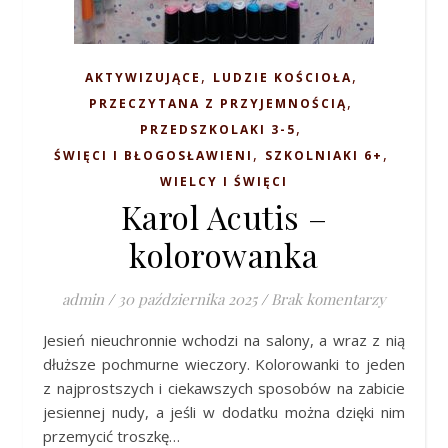
,
,
AKTYWIZUJĄCE
LUDZIE KOŚCIOŁA
,
PRZECZYTANA Z PRZYJEMNOŚCIĄ
,
PRZEDSZKOLAKI 3-5
,
,
ŚWIĘCI I BŁOGOSŁAWIENI
SZKOLNIAKI 6+
WIELCY I ŚWIĘCI
Karol Acutis –
kolorowanka
admin
/
30 października 2025
/
Brak komentarzy
Jesień nieuchronnie wchodzi na salony, a wraz z nią
dłuższe pochmurne wieczory. Kolorowanki to jeden
z najprostszych i ciekawszych sposobów na zabicie
jesiennej nudy, a jeśli w dodatku można dzięki nim
przemycić troszkę…