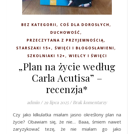
,
,
BEZ KATEGORII
COŚ DLA DOROSŁYCH
,
DUCHOWOŚĆ
,
PRZECZYTANA Z PRZYJEMNOŚCIĄ
,
,
STARSZAKI 15+
ŚWIĘCI I BŁOGOSŁAWIENI
,
SZKOLNIAKI 12+
WIELCY I ŚWIĘCI
„Plan na życie według
Carla Acutisa” –
recenzja*
admin
/
29 lipca 2025
/
Brak komentarzy
Czy jako kilkulatka miałam jasno określony plan na
życie? Obawiam się, że nie… Baaa, śmiem nawet
zaryzykować tezę, że nie miałam go jako