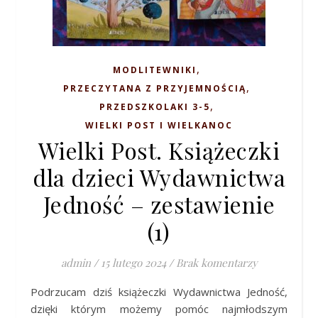
,
MODLITEWNIKI
,
PRZECZYTANA Z PRZYJEMNOŚCIĄ
,
PRZEDSZKOLAKI 3-5
WIELKI POST I WIELKANOC
Wielki Post. Książeczki
dla dzieci Wydawnictwa
Jedność – zestawienie
(1)
admin
/
15 lutego 2024
/
Brak komentarzy
Podrzucam dziś książeczki Wydawnictwa Jedność,
dzięki którym możemy pomóc najmłodszym