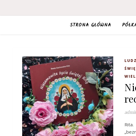
STRONA GŁÓWNA
PÓŁK
LUDZ
ŚWIĘ
WIEL
Ni
re
admi
Rita
„bezn