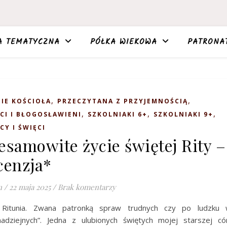
A TEMATYCZNA
PÓŁKA WIEKOWA
PATRONA
,
,
IE KOŚCIOŁA
PRZECZYTANA Z PRZYJEMNOŚCIĄ
,
,
,
CI I BŁOGOSŁAWIENI
SZKOLNIAKI 6+
SZKOLNIAKI 9+
CY I ŚWIĘCI
esamowite życie świętej Rity –
cenzja*
n
/
22 maja 2025
/
Brak komentarzy
. Ritunia. Zwana patronką spraw trudnych czy po ludzku 
adziejnych”. Jedna z ulubionych świętych mojej starszej có