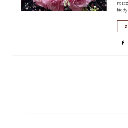
rozcz
kiedy
D