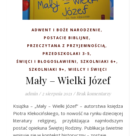
,
ADWENT I BOŻE NARODZENIE
,
POSTACIE BIBLIJNE
,
PRZECZYTANA Z PRZYJEMNOŚCIĄ
,
PRZEDSZKOLAKI 3-5
,
,
ŚWIĘCI I BŁOGOSŁAWIENI
SZKOLNIAKI 6+
,
SZKOLNIAKI 9+
WIELCY I ŚWIĘCI
Mały – Wielki Józef
admin
/
2 sierpnia 2021
/
Brak komentarzy
Książka – „Mały – Wielki Józef” – autorstwa księdza
Piotra Klekocińskiego, to nowość na rynku dziecięcej
literatury religijnej, przybliżająca najmłodszym
postać opiekuna Świętej Rodziny. Publikacja świetnie
wpisuje się w kontekst historyczny – zostaje…