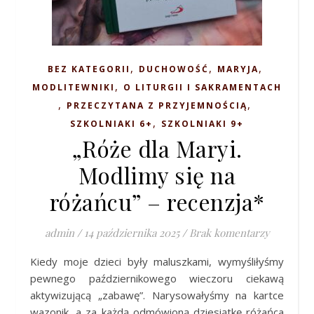
,
,
,
BEZ KATEGORII
DUCHOWOŚĆ
MARYJA
,
MODLITEWNIKI
O LITURGII I SAKRAMENTACH
,
,
PRZECZYTANA Z PRZYJEMNOŚCIĄ
,
SZKOLNIAKI 6+
SZKOLNIAKI 9+
„Róże dla Maryi.
Modlimy się na
różańcu” – recenzja*
admin
/
14 października 2025
/
Brak komentarzy
Kiedy moje dzieci były maluszkami, wymyśliłyśmy
pewnego październikowego wieczoru ciekawą
aktywizującą „zabawę”. Narysowałyśmy na kartce
wazonik, a za każdą odmówioną dziesiątkę różańca