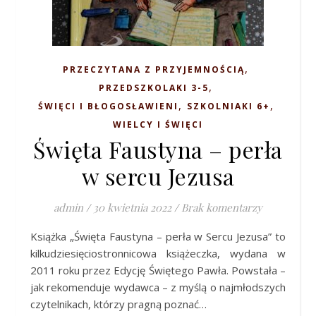
,
PRZECZYTANA Z PRZYJEMNOŚCIĄ
,
PRZEDSZKOLAKI 3-5
,
,
ŚWIĘCI I BŁOGOSŁAWIENI
SZKOLNIAKI 6+
WIELCY I ŚWIĘCI
Święta Faustyna – perła
w sercu Jezusa
admin
/
30 kwietnia 2022
/
Brak komentarzy
Książka „Święta Faustyna – perła w Sercu Jezusa” to
kilkudziesięciostronnicowa książeczka, wydana w
2011 roku przez Edycję Świętego Pawła. Powstała –
jak rekomenduje wydawca – z myślą o najmłodszych
czytelnikach, którzy pragną poznać…