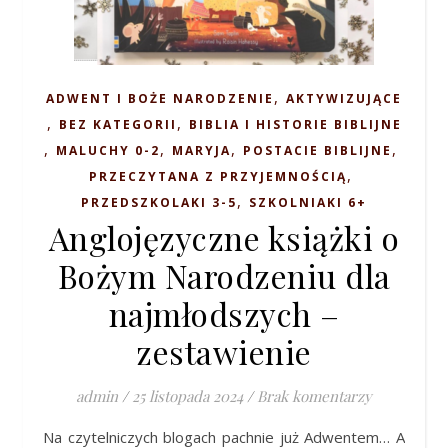
,
ADWENT I BOŻE NARODZENIE
AKTYWIZUJĄCE
,
,
BEZ KATEGORII
BIBLIA I HISTORIE BIBLIJNE
,
,
,
,
MALUCHY 0-2
MARYJA
POSTACIE BIBLIJNE
,
PRZECZYTANA Z PRZYJEMNOŚCIĄ
,
PRZEDSZKOLAKI 3-5
SZKOLNIAKI 6+
Anglojęzyczne książki o
Bożym Narodzeniu dla
najmłodszych –
zestawienie
admin
/
25 listopada 2024
/
Brak komentarzy
Na czytelniczych blogach pachnie już Adwentem… A