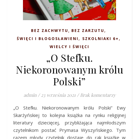
,
BEZ ZACHWYTU, BEZ ZARZUTU
,
,
ŚWIĘCI I BŁOGOSŁAWIENI
SZKOLNIAKI 6+
WIELCY I ŚWIĘCI
„O Stefku.
Niekoronowanym królu
Polski”
admin
/
23 września 2021
/
Brak komentarzy
„O Stefku. Niekoronowanym królu Polski” Ewy
Skarżyńskiej to kolejna książka na rynku religijnej
literatury dziecięcej, przybliżająca najmłodszym
czytelnikom postać Prymasa Wyszyńskiego. Tym
razem młody czytelnik dostaje do rąk książkę w