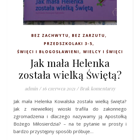
,
BEZ ZACHWYTU, BEZ ZARZUTU
,
PRZEDSZKOLAKI 3-5
,
ŚWIĘCI I BŁOGOSŁAWIENI
WIELCY I ŚWIĘCI
Jak mała Helenka
została wielką Świętą?
admin
/
16 czerwca 2021
/
Brak komentarzy
Jak mała Helenka Kowalska została wielką święta?
Jak z niewielkiej wioski trafiła do zakonnego
zgromadzenia i dlaczego nazywamy ją Apostołką
Bożego Miłosierdzia? – na te pytanie w prosty i
bardzo przystępny sposób próbuje…