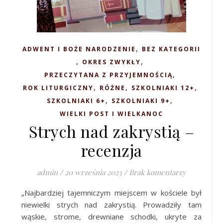
,
ADWENT I BOŻE NARODZENIE
BEZ KATEGORII
,
,
OKRES ZWYKŁY
,
PRZECZYTANA Z PRZYJEMNOŚCIĄ
,
,
,
ROK LITURGICZNY
RÓŻNE
SZKOLNIAKI 12+
,
,
SZKOLNIAKI 6+
SZKOLNIAKI 9+
WIELKI POST I WIELKANOC
Strych nad zakrystią –
recenzja
admin
/
20 września 2023
/
Brak komentarzy
„Najbardziej tajemniczym miejscem w kościele był
niewielki strych nad zakrystią. Prowadziły tam
wąskie, strome, drewniane schodki, ukryte za