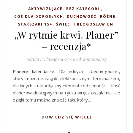
,
,
AKTYWIZUJĄCE
BEZ KATEGORII
,
,
,
COŚ DLA DOROSŁYCH
DUCHOWOŚĆ
RÓŻNE
,
STARSZAKI 15+
ŚWIĘCI I BŁOGOSŁAWIENI
„W rytmie krwi. Planer”
– recenzja*
admin
/
5 lutego 2025
/
Brak komentarzy
Planery i kalendarze… Dla jednych – zbędny gadżet,
który można zastąpić elektronicznym terminarzem,
dla innych – nieodłączny element codzienności… Ilość
planerów dostępnych na rynku wręcz oszałamia, ale
dzięki temu można znaleźć taki, który…
DOWIEDZ SIĘ WIĘCEJ