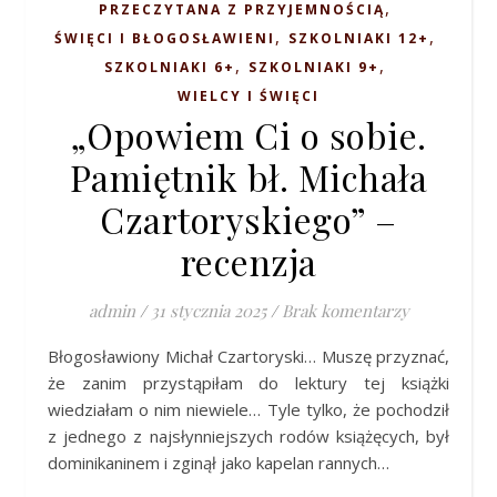
,
PRZECZYTANA Z PRZYJEMNOŚCIĄ
,
,
ŚWIĘCI I BŁOGOSŁAWIENI
SZKOLNIAKI 12+
,
,
SZKOLNIAKI 6+
SZKOLNIAKI 9+
WIELCY I ŚWIĘCI
„Opowiem Ci o sobie.
Pamiętnik bł. Michała
Czartoryskiego” –
recenzja
admin
/
31 stycznia 2025
/
Brak komentarzy
Błogosławiony Michał Czartoryski… Muszę przyznać,
że zanim przystąpiłam do lektury tej książki
wiedziałam o nim niewiele… Tyle tylko, że pochodził
z jednego z najsłynniejszych rodów książęcych, był
dominikaninem i zginął jako kapelan rannych…