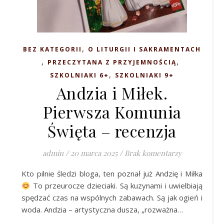
,
BEZ KATEGORII
O LITURGII I SAKRAMENTACH
,
,
PRZECZYTANA Z PRZYJEMNOŚCIĄ
,
SZKOLNIAKI 6+
SZKOLNIAKI 9+
Andzia i Miłek.
Pierwsza Komunia
Święta – recenzja
admin
/
20 marca 2025
/
Brak komentarzy
Kto pilnie śledzi bloga, ten poznał już Andzię i Miłka
To przeurocze dzieciaki. Są kuzynami i uwielbiają
spędzać czas na wspólnych zabawach. Są jak ogień i
woda. Andzia – artystyczna dusza, „rozważna…