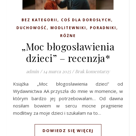
,
,
BEZ KATEGORII
COŚ DLA DOROSŁYCH
,
,
,
DUCHOWOŚĆ
MODLITEWNIKI
PORADNIKI
RÓŻNE
„Moc błogosławienia
dzieci” – recenzja*
admin
/
14 marca 2025
/
Brak komentarzy
Książka „Moc błogosławienia dzieci” od
Wydawnictwa AA przyszła do mnie w momencie, w
którym bardzo jej potrzebowałam… Od dawna
nosiłam bowiem w sercu mocne pragnienie
modlitwy za moje dzieci i szukałam na to…
DOWIEDZ SIĘ WIĘCEJ