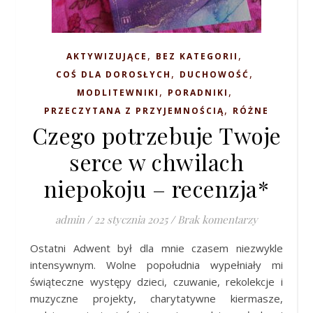
,
,
AKTYWIZUJĄCE
BEZ KATEGORII
,
,
COŚ DLA DOROSŁYCH
DUCHOWOŚĆ
,
,
MODLITEWNIKI
PORADNIKI
,
PRZECZYTANA Z PRZYJEMNOŚCIĄ
RÓŻNE
Czego potrzebuje Twoje
serce w chwilach
niepokoju – recenzja*
admin
/
22 stycznia 2025
/
Brak komentarzy
Ostatni Adwent był dla mnie czasem niezwykle
intensywnym. Wolne popołudnia wypełniały mi
świąteczne występy dzieci, czuwanie, rekolekcje i
muzyczne projekty, charytatywne kiermasze,