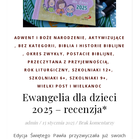
,
ADWENT I BOŻE NARODZENIE
AKTYWIZUJĄCE
,
,
BEZ KATEGORII
BIBLIA I HISTORIE BIBLIJNE
,
,
,
OKRES ZWYKŁY
POSTACIE BIBLIJNE
,
PRZECZYTANA Z PRZYJEMNOŚCIĄ
,
,
ROK LITURGICZNY
SZKOLNIAKI 12+
,
,
SZKOLNIAKI 6+
SZKOLNIAKI 9+
WIELKI POST I WIELKANOC
Ewangelia dla dzieci
2025 – recenzja*
admin
/
15 stycznia 2025
/
Brak komentarzy
Edycja Świętego Pawła przyzwyczaiła już swoich