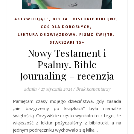
,
,
AKTYWIZUJĄCE
BIBLIA I HISTORIE BIBLIJNE
,
COŚ DLA DOROSŁYCH
,
,
LEKTURA OBOWIĄZKOWA
PISMO ŚWIĘTE
STARSZAKI 15+
Nowy Testament i
Psalmy. Bible
Journaling – recenzja
admin
/
27 stycznia 2025
/
Brak komentarzy
Pamiętam czasy mojego dzieciństwa, gdy zasada
„nie bazgrzemy po książkach” była niemalże
świętością. Oczywiście często wynikało to z tego, że
większość z lektur pożyczaliśmy z biblioteki, a na
jednym podręczniku wychowało się kilka…