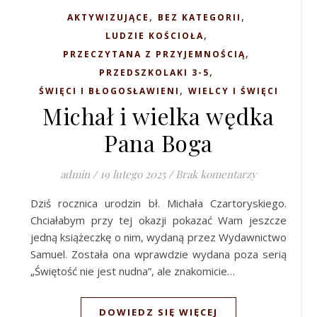
,
,
AKTYWIZUJĄCE
BEZ KATEGORII
,
LUDZIE KOŚCIOŁA
,
PRZECZYTANA Z PRZYJEMNOŚCIĄ
,
PRZEDSZKOLAKI 3-5
,
ŚWIĘCI I BŁOGOSŁAWIENI
WIELCY I ŚWIĘCI
Michał i wielka wędka
Pana Boga
admin
/
19 lutego 2025
/
Brak komentarzy
Dziś rocznica urodzin bł. Michała Czartoryskiego.
Chciałabym przy tej okazji pokazać Wam jeszcze
jedną książeczkę o nim, wydaną przez Wydawnictwo
Samuel. Została ona wprawdzie wydana poza serią
„Świętość nie jest nudna”, ale znakomicie…
DOWIEDZ SIĘ WIĘCEJ