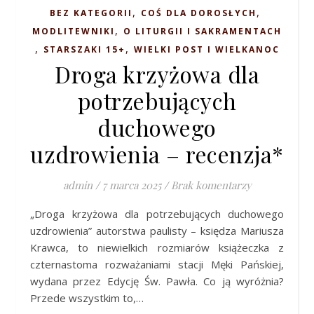
,
,
BEZ KATEGORII
COŚ DLA DOROSŁYCH
,
MODLITEWNIKI
O LITURGII I SAKRAMENTACH
,
,
STARSZAKI 15+
WIELKI POST I WIELKANOC
Droga krzyżowa dla
potrzebujących
duchowego
uzdrowienia – recenzja*
admin
/
7 marca 2025
/
Brak komentarzy
„Droga krzyżowa dla potrzebujących duchowego
uzdrowienia” autorstwa paulisty – księdza Mariusza
Krawca, to niewielkich rozmiarów książeczka z
czternastoma rozważaniami stacji Męki Pańskiej,
wydana przez Edycję Św. Pawła. Co ją wyróżnia?
Przede wszystkim to,…